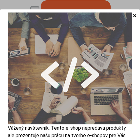
×
Popis produktu vyzera takto
Hmotnosť
a
Šírka
a
Výška
a
PRIHLÁSTE SA NA ODBER NOVINIEK A
Vážený návštevník. Tento e-shop nepredáva produkty,
ale prezentuje našu prácu na tvorbe e-shopov pre Vás.