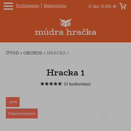
|
Prihlásenie
Registrácia
0 ks
0.00 €
ÚVOD
OBCHOD
HRACKA 1
Hracka 1
(
0
hodnotení)
-20%
Doporučujeme