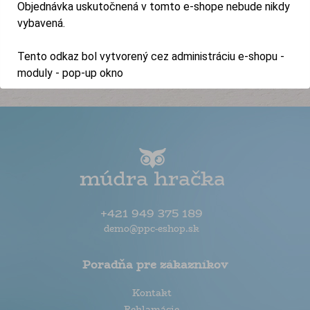
ZÍSKATE POUKÁŽKU NA 5% ZĽAVU
Objednávka uskutočnená v tomto e-shope nebude nikdy
vybavená.
Tento odkaz bol vytvorený cez administráciu e-shopu -
moduly - pop-up okno
+421 949 375 189
demo@ppc-eshop.sk
Poradňa pre zákazníkov
Kontakt
Reklamácie